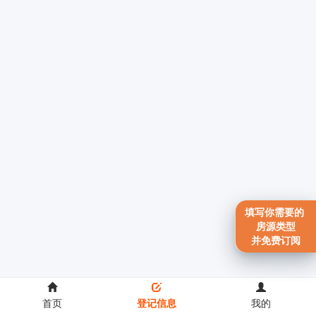
填写你需要的
房源类型
并免费订阅
首页
登记信息
我的