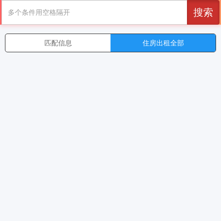
搜索
匹配信息
住房出租全部